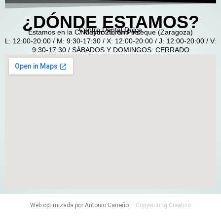
¿DÓNDE ESTAMOS?
Centro Dental Dolce
Estamos en la C/ Mayor 25, en Pinseque (Zaragoza)
Nuestro horario es:
L: 12:00-20:00 / M: 9:30-17:30 / X: 12:00-20:00 / J: 12:00-20:00 / V:
9:30-17:30 / SÁBADOS Y DOMINGOS: CERRADO
Web optimizada por Antonio Carreño –
Copywriting Creativo