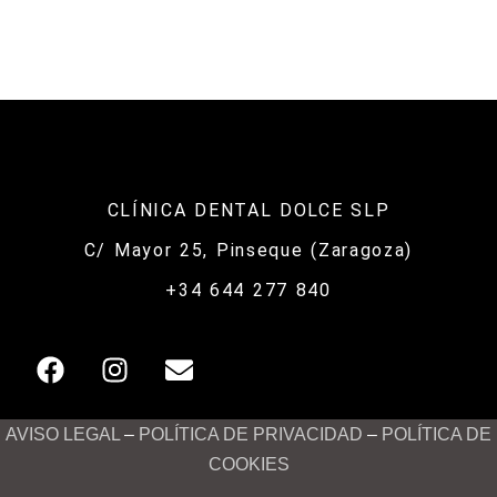
CLÍNICA DENTAL DOLCE SLP
C/ Mayor 25, Pinseque (Zaragoza)
+34 644 277 840
F
I
E
a
n
n
c
s
v
e
t
e
AVISO LEGAL
–
POLÍTICA DE PRIVACIDAD
–
POLÍTICA DE
b
a
l
COOKIES
o
g
o